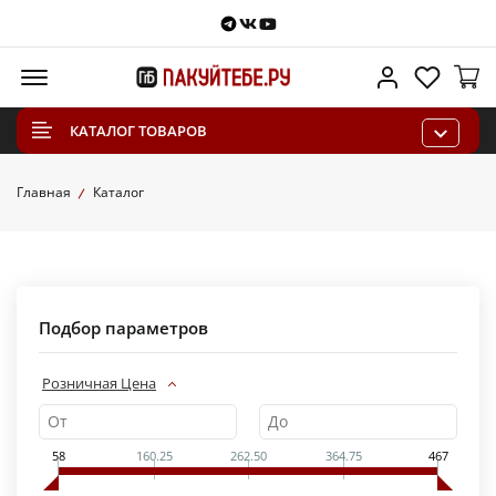
Telegram
VKontakte
Youtube
Меню
Личный каб
Избра
КАТАЛОГ ТОВАРОВ
Главная
Каталог
Подбор параметров
Розничная Цена
58
160.25
262.50
364.75
467