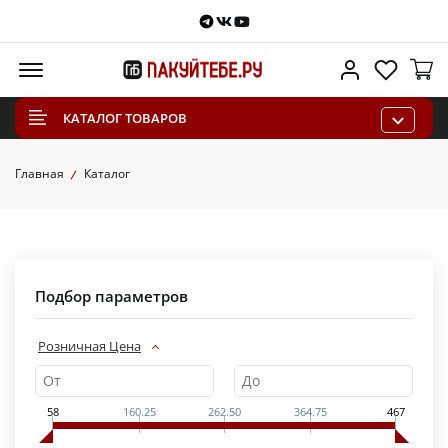
Telegram
VKontakte
Youtube
Меню
Личный каб
Избра
КАТАЛОГ ТОВАРОВ
Главная
Каталог
Подбор параметров
Розничная Цена
58
160.25
262.50
364.75
467