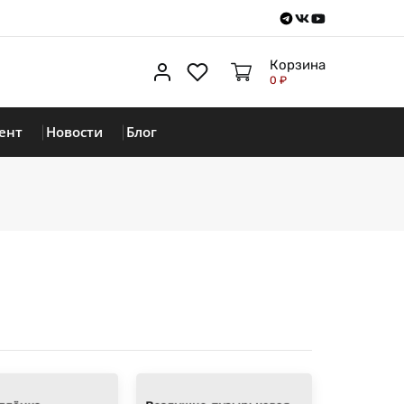
Telegram
VKontakte
Youtube
Корзина
Личный кабинет
Избранное
0 ₽
ент
Новости
Блог