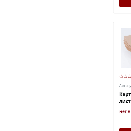
Артик
Кар
лист
нет 