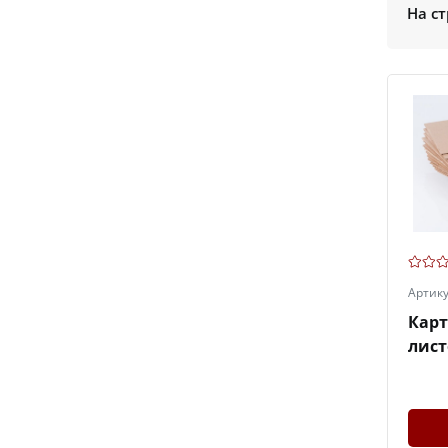
На ст
Артик
Кар
лист