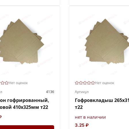
Нет оценок
Нет оценок
ул
4136
Артикул
тон гофрированный,
Гофровкладыш 265х3
овой 410х325мм т22
т22
нет в наличии
₽
3.25 ₽