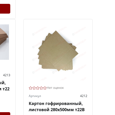
4213
ый,
Нет оценок
 т22
Артикул
4212
Картон гофрированный,
листовой 280х500мм т22В