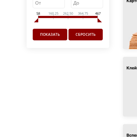
58
160.25
262.50
364.75
467