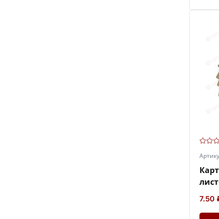
Артик
Кар
лист
7.50 