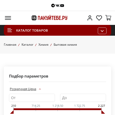
Telegram
VKontakte
Youtube
Меню
Личный каб
Избра
КАТАЛОГ ТОВАРОВ
Главная
Каталог
Химия
Бытовая химия
Подбор параметров
Розничная Цена
210
714.25
1 218.50
1 722.75
2 227