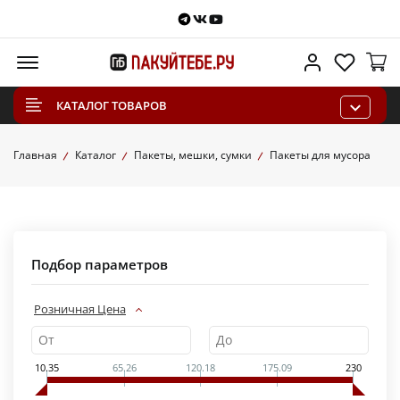
Telegram
VKontakte
Youtube
Меню
Личный каб
Избра
КАТАЛОГ ТОВАРОВ
Главная
Каталог
Пакеты, мешки, сумки
Пакеты для мусора
Подбор параметров
Розничная Цена
10.35
65.26
120.18
175.09
230