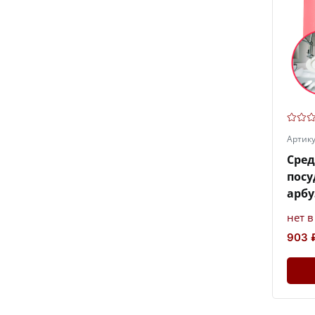
Артик
Сред
посу
арбу
нет 
903 