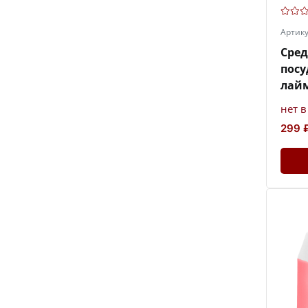
Артик
Сред
посу
лайм
нет 
299 