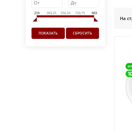
210
383.25
556.50
729.75
903
На ст