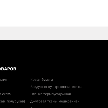
ОВАРОВ
елия
Крафт бумага
Воздушно-пузырьковая пленка
и скотч
Плёнка термоусадочная
кав, полурукав)
Джутовая ткань (мешковина)