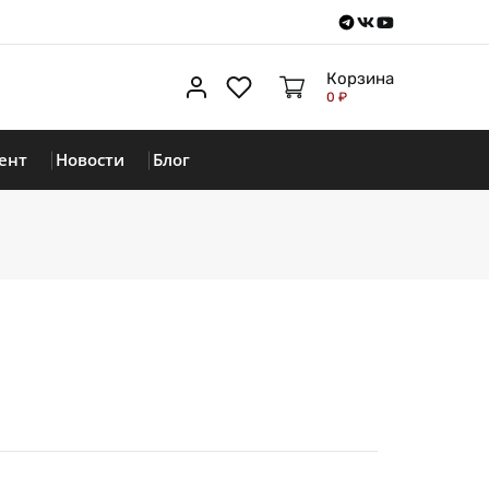
Telegram
VKontakte
Youtube
Корзина
Личный кабинет
Избранное
0 ₽
ент
Новости
Блог