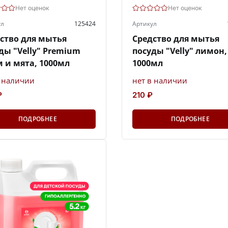
Нет оценок
Нет оценок
ул
125424
Артикул
ство для мытья
Средство для мытья
ды "Velly" Premium
посуды "Velly" лимон,
 и мята, 1000мл
1000мл
в наличии
нет в наличии
₽
210 ₽
ПОДРОБНЕЕ
ПОДРОБНЕЕ