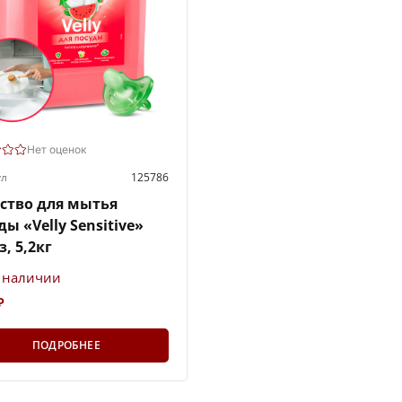
Нет оценок
ул
125786
ство для мытья
ды «Velly Sensitive»
з, 5,2кг
в наличии
₽
ПОДРОБНЕЕ