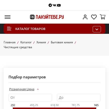
Telegram
VKontakte
Youtube
Меню
Личный каб
Избра
КАТАЛОГ ТОВАРОВ
Главная
Каталог
Химия
Бытовая химия
Чистящие средства
Подбор параметров
Розничная Цена
292
455.25
618.50
781.75
945