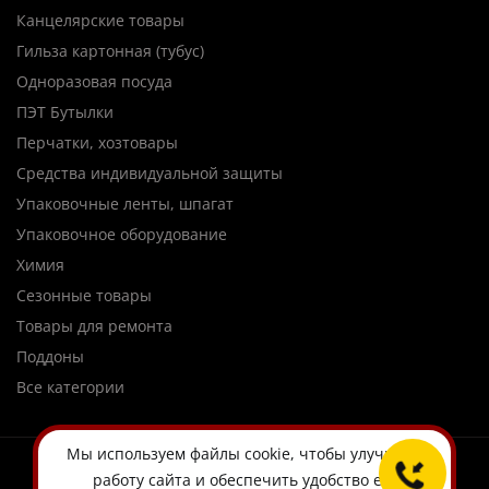
Канцелярские товары
Гильза картонная (тубус)
Одноразовая посуда
ПЭТ Бутылки
Перчатки, хозтовары
Средства индивидуальной защиты
Упаковочные ленты, шпагат
Упаковочное оборудование
Химия
Сезонные товары
Товары для ремонта
Поддоны
Все категории
Мы используем
файлы cookie
, чтобы улучшить
работу сайта и обеспечить удобство его