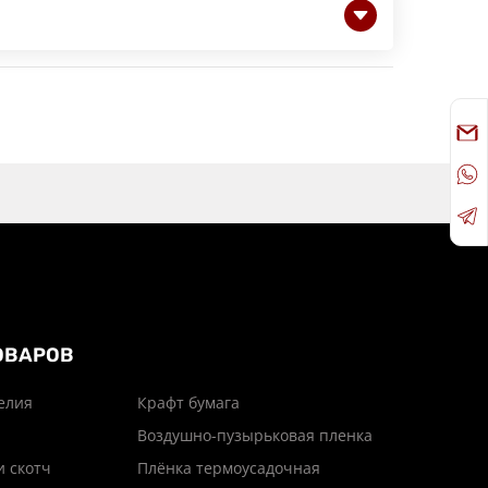
ОВАРОВ
елия
Крафт бумага
Воздушно-пузырьковая пленка
и скотч
Плёнка термоусадочная