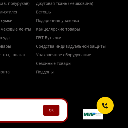
кав, полурукав)
Джутовая ткань (мешковина)
лиэтилен
Ветошь
 сумки
Подарочная упаковка
 чековые ленты
Канцелярские товары
осуда
ПЭТ Бутылки
товары
Средства индивидуальной защиты
енты, шпагат
Упаковочное оборудование
Сезонные товары
монта
Поддоны
OK