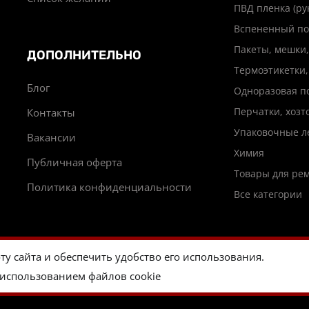
ПВД пленка (ру
Вспененный по
Пакеты, мешки,
ДОПОЛНИТЕЛЬНО
Термоэтикетки,
Блог
Одноразовая п
Перчатки, хоз
Контакты
Упаковочные л
Вакансии
Химия
Публичная оферта
Товары для ре
Политика конфиденциальности
Все категории
ту сайта и обеспечить удобство его использования.
© 2026
Пакуйтебе.ру
 использованием файлов cookie