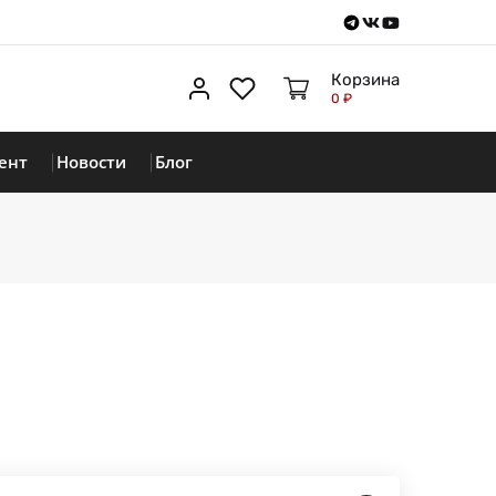
Telegram
VKontakte
Youtube
Корзина
Личный кабинет
Избранное
0 ₽
ент
Новости
Блог