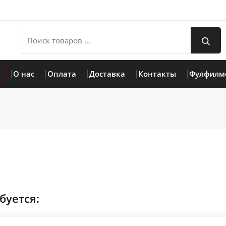
О нас
Оплата
Доставка
Контакты
Фулфилм
буетcя: