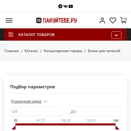
Telegram
VKontakte
Youtube
Меню
Личный каб
Избра
КАТАЛОГ ТОВАРОВ
Главная
Каталог
Канцелярские товары
Блоки для записей
Подбор параметров
Розничная Цена
35
67.75
100.50
133.25
166