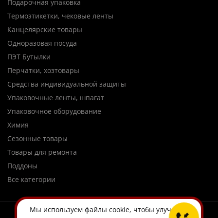
Подарочная упаковка
Термоэтикетки, чековые ленты
Канцелярские товары
Одноразовая посуда
ПЭТ Бутылки
Перчатки, хозтовары
Средства индивидуальной защиты
Упаковочные ленты, шпагат
Упаковочное оборудование
Химия
Сезонные товары
Товары для ремонта
Поддоны
Все категории
Мы используем
файлы cookie
, чтобы улучшить