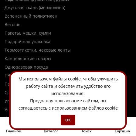
Джутовая ткань (мешковина)
Вспененный полиэтилен
Ветошь
Пакеты, мешки, сумки
Подарочная упаковка
Термоэтикетки, чековые ленты
Канцелярские товары
Одноразовая посуда
ПЭТ Бутылки
Мы используем
файлы cookie
, чтобы улучшить
Перчатки, хозтовары
работу сайта и обеспечить удобство его
Средства индивидуальной защиты
использования.
Продолжая пользование сайтом, вы
Упаковочные ленты, шпагат
соглашаетесь с использованием файлов cookie
Упаковочное оборудование
Химия
OK
Сезонные товары
Главное
Каталог
Поиск
Корзина
Товары для ремонта