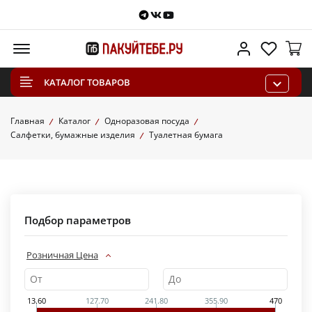
Telegram
VKontakte
Youtube
Меню
Личный каб
Избра
КАТАЛОГ ТОВАРОВ
Главная
Каталог
Одноразовая посуда
Салфетки, бумажные изделия
Туалетная бумага
Подбор параметров
Розничная Цена
13.60
127.70
241.80
355.90
470