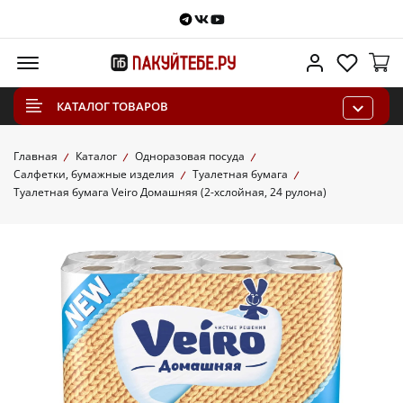
Telegram
VKontakte
Youtube
Меню
Личный каб
Избра
КАТАЛОГ ТОВАРОВ
Главная
Каталог
Одноразовая посуда
Салфетки, бумажные изделия
Туалетная бумага
Туалетная бумага Veiro Домашняя (2-хслойная, 24 рулона)