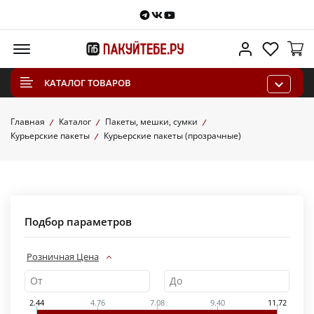
Telegram
VKontakte
Youtube
Меню
Личный каб
Избра
КАТАЛОГ ТОВАРОВ
Главная
Каталог
Пакеты, мешки, сумки
Курьерские пакеты
Курьерские пакеты (прозрачные)
Подбор параметров
Розничная Цена
2.44
4.76
7.08
9.40
11.72