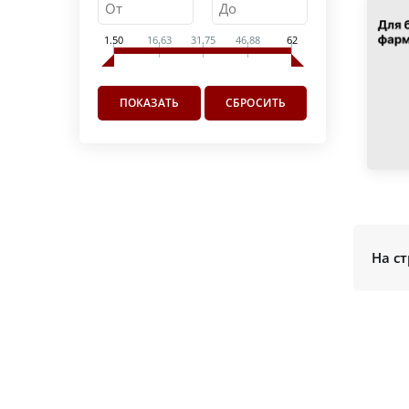
1.50
16.63
31.75
46.88
62
На ст