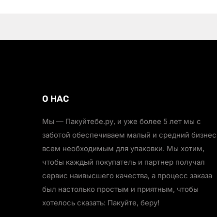
О НАС
Мы — Пакуйтебе.ру, и уже более 5 лет мы с
заботой обеспечиваем малый и средний бизнес
всем необходимым для упаковки. Мы хотим,
чтобы каждый покупатель и партнер получал
сервис наивысшего качества, а процесс заказа
был настолько простым и приятным, чтобы
хотелось сказать: Пакуйте, беру!