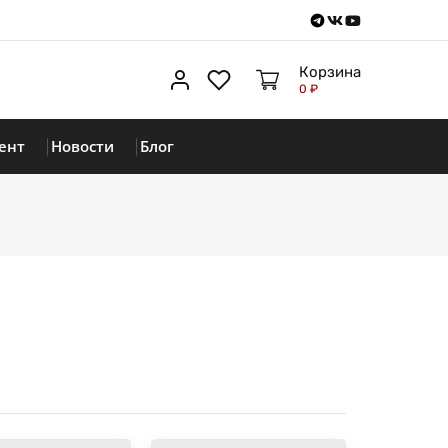
Telegram
VKontakte
Youtube
Корзина
Личный кабинет
Избранное
0 ₽
ент
Новости
Блог