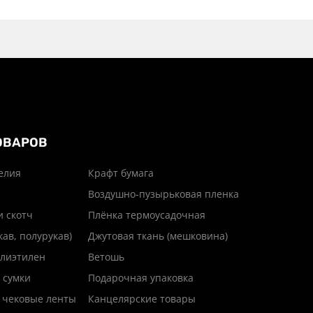
ОВАРОВ
елия
Крафт бумага
Воздушно-пузырьковая пленка
и скотч
Плёнка термоусадочная
кав, полурукав)
Джутовая ткань (мешковина)
лиэтилен
Ветошь
 сумки
Подарочная упаковка
 чековые ленты
Канцелярские товары