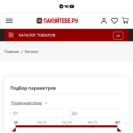
Telegram
VKontakte
Youtube
Меню
Личный каб
Избра
КАТАЛОГ ТОВАРОВ
Главная
Каталог
Подбор параметров
Розничная Цена
58
160.25
262.50
364.75
467