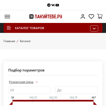
Telegram
VKontakte
Youtube
Меню
Личный каб
Избра
КАТАЛОГ ТОВАРОВ
Главная
Каталог
Подбор параметров
Розничная Цена
58
160.25
262.50
364.75
467