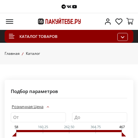
Telegram
VKontakte
Youtube
Меню
Личный каб
Избра
КАТАЛОГ ТОВАРОВ
Главная
Каталог
Подбор параметров
Розничная Цена
58
160.25
262.50
364.75
467