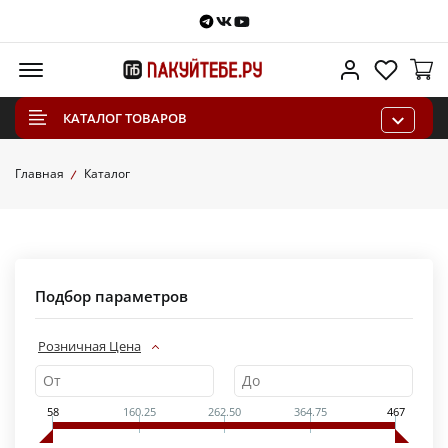
Telegram
VKontakte
Youtube
Меню
Личный каб
Избра
КАТАЛОГ ТОВАРОВ
Главная
Каталог
Подбор параметров
Розничная Цена
58
160.25
262.50
364.75
467