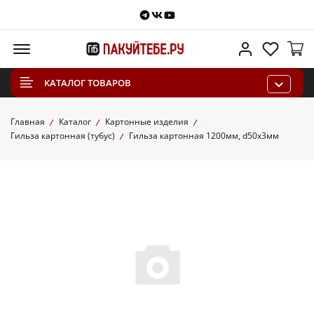
Telegram
VKontakte
Youtube
Меню
Личный каб
Избра
КАТАЛОГ ТОВАРОВ
Главная
Каталог
Картонные изделия
Гильза картонная (тубус)
Гильза картонная 1200мм, d50x3мм