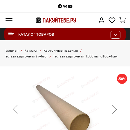
Telegram
VKontakte
Youtube
Меню
Личный каб
Избра
КАТАЛОГ ТОВАРОВ
Главная
Каталог
Картонные изделия
Гильза картонная (тубус)
Гильза картонная 1500мм, d100x4мм
-50%