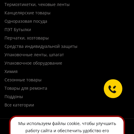
Термоэтикетки, чековые ленты
Канцелярские товары
Одноразовая посуда
ПЭТ Бутылки
Перчатки, хозтовары
Средства индивидуальной защиты
Упаковочные ленты, шпагат
Упаковочное оборудование
Химия
Сезонные товары
Товары для ремонта
Поддоны
Все категории
Мы используем
файлы cookie
, чтобы улучшить
работу сайта и обеспечить удобство его