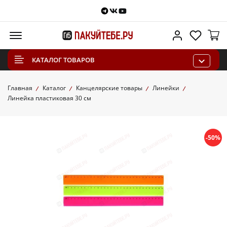
Telegram
VKontakte
Youtube
Меню
Личный каб
Избра
КАТАЛОГ ТОВАРОВ
Главная
Каталог
Канцелярские товары
Линейки
Линейка пластиковая 30 см
-50%