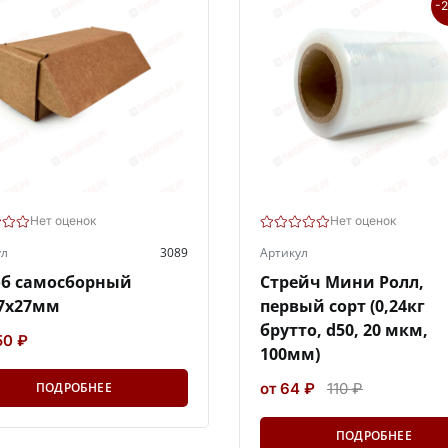
-
Нет оценок
Нет оценок
ул
3089
Артикул
об самосборный
Стрейч Мини Ролл,
7х27мм
первый сорт (0,24кг
брутто, d50, 20 мкм,
50 ₽
100мм)
ПОДРОБНЕЕ
от 64 ₽
110 ₽
ПОДРОБНЕЕ