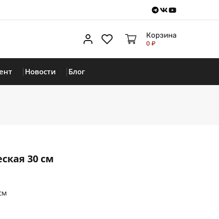
Telegram
VKontakte
Youtube
Корзина
Личный кабинет
Избранное
0 ₽
ент
Новости
Блог
ская 30 см
см