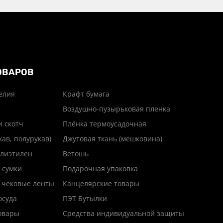
ОВАРОВ
елия
Крафт бумага
Воздушно-пузырьковая пленка
и скотч
Плёнка термоусадочная
кав, полурукав)
Джутовая ткань (мешковина)
лиэтилен
Ветошь
 сумки
Подарочная упаковка
 чековые ленты
Канцелярские товары
осуда
ПЭТ Бутылки
товары
Средства индивидуальной защиты