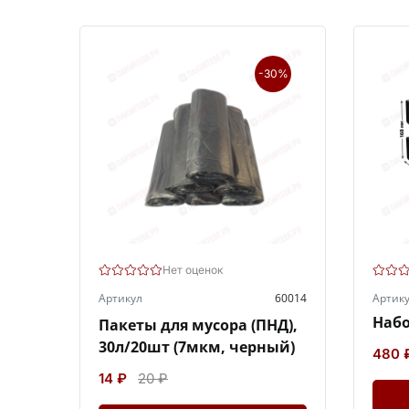
-30%
Нет оценок
Артикул
60014
Артик
Набо
Пакеты для мусора (ПНД),
30л/20шт (7мкм, черный)
480 
14 ₽
20 ₽