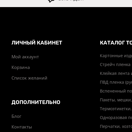
ЛИЧНЫЙ КАБИНЕТ
КАТАЛОГ Т
Картонные изд
Мой аккаунт
Стрейч пленка
Корзина
Клейкая лента 
Список желаний
ПВД пленка (ру
Вспененный по
Пакеты, мешки,
ДОПОЛНИТЕЛЬНО
Термоэтикетки,
Блог
Одноразовая п
Перчатки, хоз
Контакты