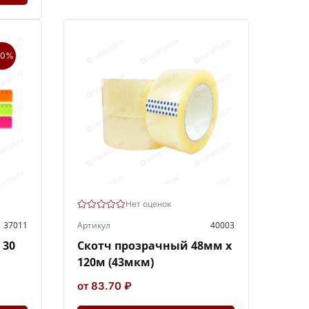
50%
Нет оценок
37011
Артикул
40003
 30
Скотч прозрачный 48мм х
120м (43мкм)
от 83.70 ₽