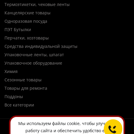
Термоэтикетки, чековые ленты
Канцелярские товары
Одноразовая посуда
ПЭТ Бутылки
Перчатки, хозтовары
Средства индивидуальной защиты
Упаковочные ленты, шпагат
Упаковочное оборудование
Химия
Сезонные товары
Товары для ремонта
Поддоны
Все категории
Мы используем
файлы cookie
, чтобы улучшить
работу сайта и обеспечить удобство его