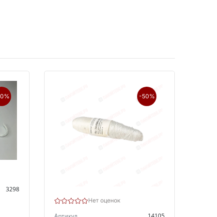
50%
-50%
3298
Нет оценок
,
Артикул
14105