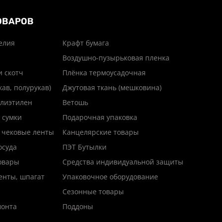
ОВАРОВ
елия
Крафт бумага
Воздушно-пузырьковая пленка
и скотч
Плёнка термоусадочная
кав, полурукав)
Джутовая ткань (мешковина)
лиэтилен
Ветошь
 сумки
Подарочная упаковка
 чековые ленты
Канцелярские товары
осуда
ПЭТ Бутылки
товары
Средства индивидуальной защиты
енты, шпагат
Упаковочное оборудование
Сезонные товары
монта
Поддоны