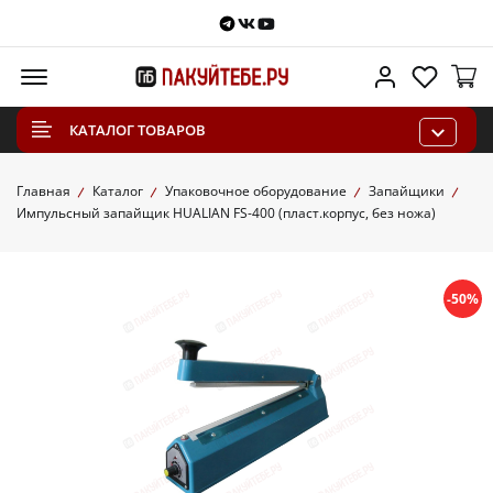
Telegram
VKontakte
Youtube
Меню
Личный каб
Избра
КАТАЛОГ ТОВАРОВ
Главная
Каталог
Упаковочное оборудование
Запайщики
Импульсный запайщик HUALIAN FS-400 (пласт.корпус, без ножа)
-50%