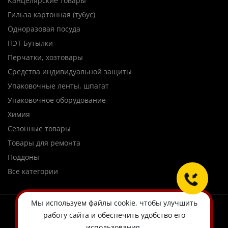
Канцелярские товары
Гильза картонная (тубус)
Одноразовая посуда
ПЭТ Бутылки
Перчатки, хозтовары
Средства индивидуальной защиты
Упаковочные ленты, шпагат
Упаковочное оборудование
Химия
Сезонные товары
Товары для ремонта
Поддоны
Все категории
Мы используем
файлы cookie
, чтобы улучшить
работу сайта и обеспечить удобство его
использования.