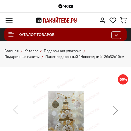
Telegram
VKontakte
Youtube
Меню
Личный каб
Избра
КАТАЛОГ ТОВАРОВ
Главная
Каталог
Подарочная упаковка
Подарочные пакеты
Пакет подарочный "Новогодний" 26х32х10см
-50%