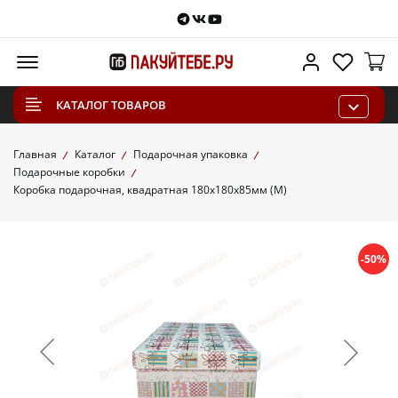
Telegram
VKontakte
Youtube
Меню
Личный каб
Избра
КАТАЛОГ ТОВАРОВ
Главная
Каталог
Подарочная упаковка
Подарочные коробки
Коробка подарочная, квадратная 180х180х85мм (M)
-50%