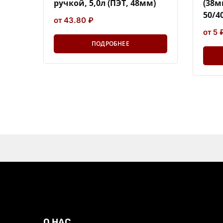
ручкой, 5,0л (ПЭТ, 48мм)
(38м
50/4
от 43.80 ₽
от 5 
ПОДРОБНЕЕ
О НАС