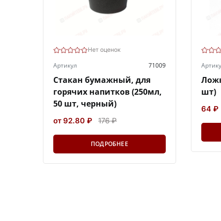
Нет оценок
Артикул
71009
Артик
Стакан бумажный, для
Ложк
горячих напитков (250мл,
шт)
50 шт, черный)
64 ₽
от 92.80 ₽
176 ₽
ПОДРОБНЕЕ