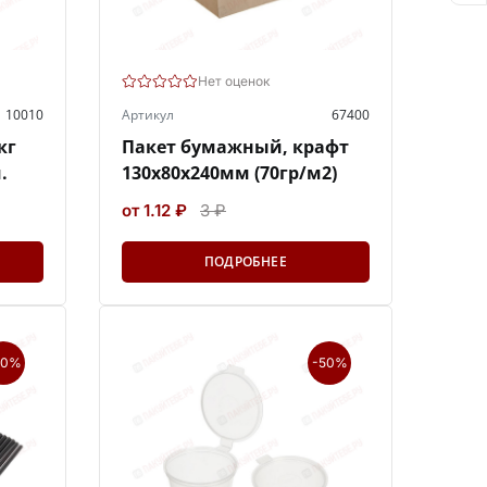
Нет оценок
10010
Артикул
67400
кг
Пакет бумажный, крафт
.
130х80х240мм (70гр/м2)
от 1.12 ₽
3 ₽
ПОДРОБНЕЕ
50%
-50%