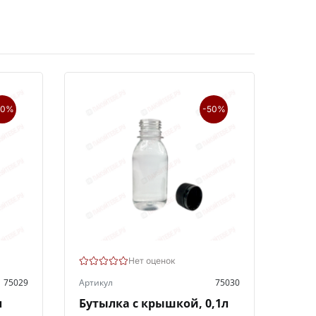
20%
-50%
Нет оценок
75029
Артикул
75030
л
Бутылка с крышкой, 0,1л