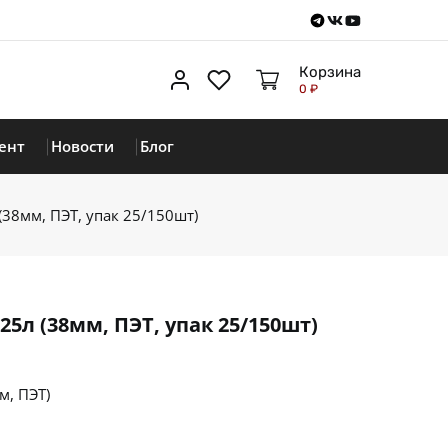
Telegram
VKontakte
Youtube
Корзина
Личный кабинет
Избранное
0 ₽
ент
Новости
Блог
(38мм, ПЭТ, упак 25/150шт)
25л (38мм, ПЭТ, упак 25/150шт)
м, ПЭТ)