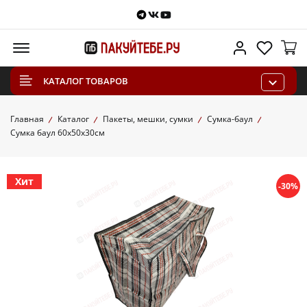
Telegram
VKontakte
Youtube
Меню
Личный каб
Избра
КАТАЛОГ ТОВАРОВ
Главная
Каталог
Пакеты, мешки, сумки
Сумка-баул
Сумка баул 60х50х30см
Хит
-30%