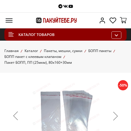
Telegram
VKontakte
Youtube
Меню
Личный каб
Избра
КАТАЛОГ ТОВАРОВ
Главная
Каталог
Пакеты, мешки, сумки
БОПП пакеты
БОПП пакет с клеевым клапаном
Пакет БОПП, ПП (25мкм), 80х160+30мм
-50%