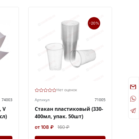
-20%
Нет оценок
74003
Артикул
71005
 V
Стакан пластиковый (330-
сл)
400мл, упак. 50шт)
от 108 ₽
160 ₽