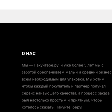
О НАС
Мы — Пакуйтебе.ру, и уже более 5 лет мы с
заботой обеспечиваем малый и средний бизнес
всем необходимым для упаковки. Мы хотим,
чтобы каждый покупатель и партнер получал
сервис наивысшего качества, а процесс заказа
был настолько простым и приятным, чтобы
хотелось сказать: Пакуйте, беру!