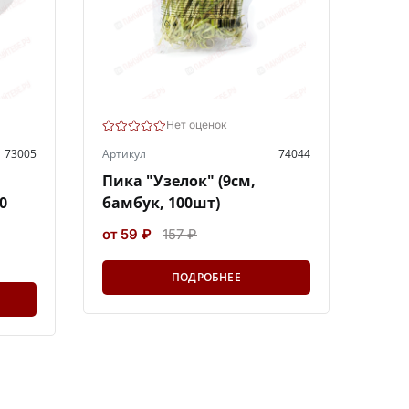
Нет оценок
73005
Артикул
74044
,
Пика "Узелок" (9см,
0
бамбук, 100шт)
от 59 ₽
157 ₽
ПОДРОБНЕЕ