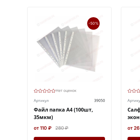
-50%
Нет оценок
Артикул
39050
Артик
Файл папка А4 (100шт,
Сал
35мкм)
экон
от 110 ₽
280 ₽
от 26