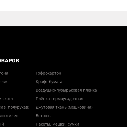
ОВАРОВ
тона
Гофрокартон
елия
Крафт бумага
Воздушно-пузырьковая пленка
и скотч
Плёнка термоусадочная
кав, полурукав)
Джутовая ткань (мешковина)
лиэтилен
Ветошь
ый
Пакеты, мешки, сумки