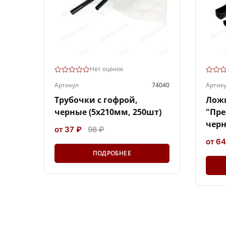
Нет оценок
Артикул
74040
Артик
Трубочки с гофрой,
Ложк
черные (5х210мм, 250шт)
"Пре
черн
от 37 ₽
98 ₽
от 64
ПОДРОБНЕЕ