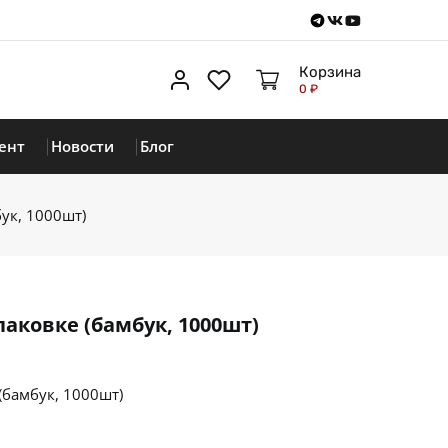
Telegram
VKontakte
Youtube
Корзина
Личный кабинет
Избранное
0 ₽
ент
Новости
Блог
ук, 1000шт)
паковке (бамбук, 1000шт)
(бамбук, 1000шт)