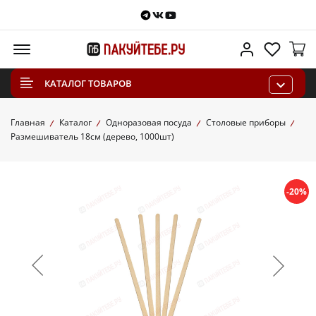
Telegram
VKontakte
Youtube
Меню
Личный каб
Избра
КАТАЛОГ ТОВАРОВ
Главная
Каталог
Одноразовая посуда
Столовые приборы
Размешиватель 18см (дерево, 1000шт)
-20%