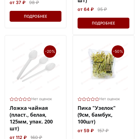
шт)
от 37 ₽
98 ₽
от 64 ₽
95 ₽
ПОДРОБНЕЕ
ПОДРОБНЕЕ
-20%
-50%
Нет оценок
Нет оценок
Ложка чайная
Пика "Узелок"
(пласт., белая,
(9см, бамбук,
125мм, упак. 200
100шт)
шт)
от 59 ₽
157 ₽
от 112 ₽
160 ₽