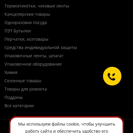
Термоэтикетки, чековые ленты
Канцелярские товары
Одноразовая посуда
ПЭТ Бутылки
Перчатки, хозтовары
Средства индивидуальной защиты
Упаковочные ленты, шпагат
Упаковочное оборудование
Химия
Сезонные товары
Товары для ремонта
Поддоны
Все категории
Мы используем
файлы cookie
, чтобы улучшить
работу сайта и обеспечить удобство его