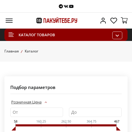
Telegram
VKontakte
Youtube
Меню
Личный каб
Избра
КАТАЛОГ ТОВАРОВ
Главная
Каталог
Подбор параметров
Розничная Цена
58
160.25
262.50
364.75
467