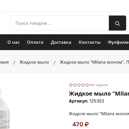
О нас
Оплата
Доставка
Контакты
Фулфилм
имия
Жидкое мыло
Жидкое мыло "Milana эконом", П
Нет оценок
Жидкое мыло "Milan
Артикул:
125352
Жидкое мыло "Milana эконом
470 ₽