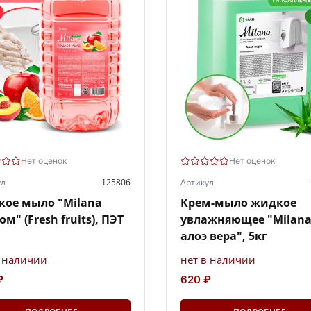
Нет оценок
Нет оценок
ул
125806
Артикул
ое мыло "Milana
Крем-мыло жидкое
ом" (Fresh fruits), ПЭТ
увлажняющее "Milan
алоэ вера", 5кг
в наличии
нет в наличии
₽
620 ₽