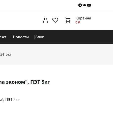
Telegram
VKontakte
Youtube
Корзина
Личный кабинет
Избранное
0 ₽
ент
Новости
Блог
ЭТ 5кг
a эконом", ПЭТ 5кг
", ПЭТ 5кг