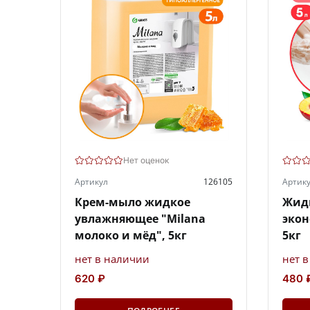
Нет оценок
Артикул
126105
Артик
Крем-мыло жидкое
Жидк
увлажняющее "Milana
экон
молоко и мёд", 5кг
5кг
нет в наличии
нет 
620 ₽
480 