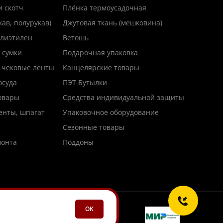
и скотч
Плёнка термоусадочная
кав, полурукав)
Джутовая ткань (мешковина)
лиэтилен
Ветошь
 сумки
Подарочная упаковка
 чековые ленты
Канцелярские товары
осуда
ПЭТ Бутылки
товары
Средства индивидуальной защиты
енты, шпагат
Упаковочное оборудование
Сезонные товары
монта
Поддоны
OK