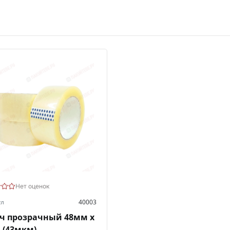
Нет оценок
ул
40003
ч прозрачный 48мм х
 (43мкм)