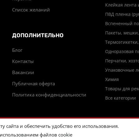
Клейкая лента 
Список желаний
ПВД пленка (ру
Вспененный по
Пакеты, мешки,
ДОПОЛНИТЕЛЬНО
Термоэтикетки,
Блог
Одноразовая п
Перчатки, хоз
Контакты
Упаковочные л
Вакансии
Химия
Публичная оферта
Товары для ре
Политика конфиденциальности
Все категории
ту сайта и обеспечить удобство его использования.
© 2026
Пакуйтебе.ру
 использованием файлов cookie