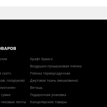
ОВАРОВ
елия
Крафт бумага
Воздушно-пузырьковая пленка
и скотч
Плёнка термоусадочная
кав, полурукав)
Джутовая ткань (мешковина)
лиэтилен
Ветошь
 сумки
Подарочная упаковка
 чековые ленты
Канцелярские товары