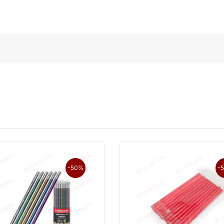
-50%
-