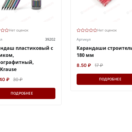
Нет оценок
Нет оценок
ул
39202
Артикул
ндаш пластиковый с
Карандаши строител
иком,
180 мм
нографитный,
8.50 ₽
17 ₽
hKrause
.40 ₽
30 ₽
ПОДРОБНЕЕ
ПОДРОБНЕЕ