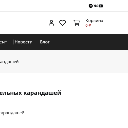
Telegram
VKontakte
Youtube
Корзина
Личный кабинет
Избранное
0 ₽
ент
Новости
Блог
рандашей
тельных карандашей
 карандашей