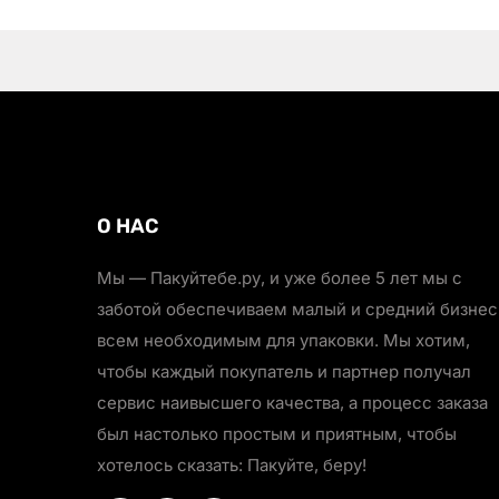
О НАС
Мы — Пакуйтебе.ру, и уже более 5 лет мы с
заботой обеспечиваем малый и средний бизнес
всем необходимым для упаковки. Мы хотим,
чтобы каждый покупатель и партнер получал
сервис наивысшего качества, а процесс заказа
был настолько простым и приятным, чтобы
хотелось сказать: Пакуйте, беру!