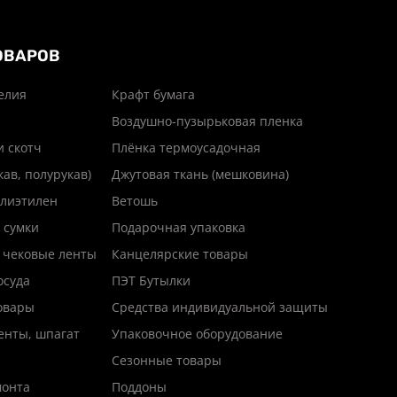
ОВАРОВ
елия
Крафт бумага
Воздушно-пузырьковая пленка
и скотч
Плёнка термоусадочная
кав, полурукав)
Джутовая ткань (мешковина)
лиэтилен
Ветошь
 сумки
Подарочная упаковка
 чековые ленты
Канцелярские товары
осуда
ПЭТ Бутылки
товары
Средства индивидуальной защиты
енты, шпагат
Упаковочное оборудование
Сезонные товары
монта
Поддоны