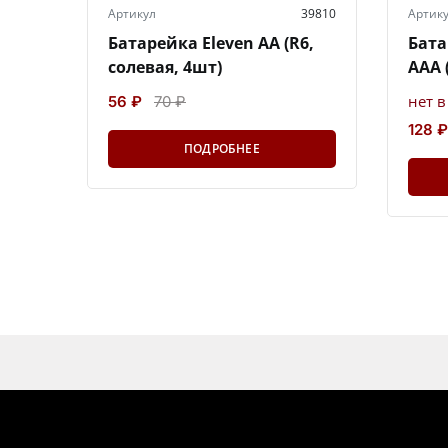
Артикул
39810
Артик
Батарейка Eleven AA (R6,
Бата
солевая, 4шт)
AAA 
нет 
56 ₽
70 ₽
128 ₽
ПОДРОБНЕЕ