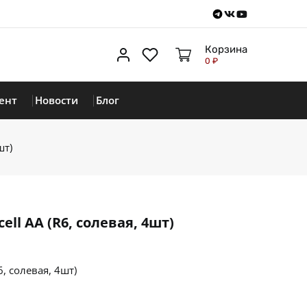
Telegram
VKontakte
Youtube
Корзина
Личный кабинет
Избранное
0 ₽
ент
Новости
Блог
шт)
ell AA (R6, солевая, 4шт)
6, солевая, 4шт)