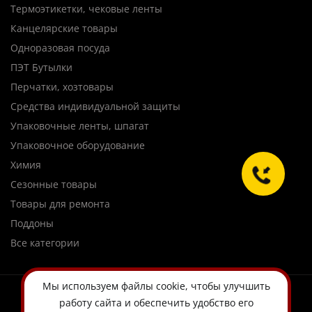
Термоэтикетки, чековые ленты
Канцелярские товары
Одноразовая посуда
ПЭТ Бутылки
Перчатки, хозтовары
Средства индивидуальной защиты
Упаковочные ленты, шпагат
Упаковочное оборудование
Химия
Сезонные товары
Товары для ремонта
Поддоны
Все категории
Мы используем
файлы cookie
, чтобы улучшить
работу сайта и обеспечить удобство его