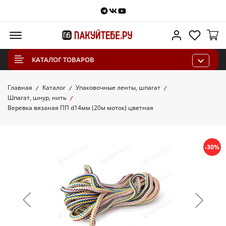
Telegram
VKontakte
Youtube
Меню
Личный каб
Избра
КАТАЛОГ ТОВАРОВ
Главная
Каталог
Упаковочные ленты, шпагат
Шпагат, шнур, нить
Веревка вязаная ПП d14мм (20м моток) цветная
-30%