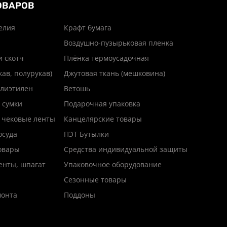
ОВАРОВ
елия
Крафт бумага
Воздушно-пузырьковая пленка
и скотч
Плёнка термоусадочная
кав, полурукав)
Джутовая ткань (мешковина)
лиэтилен
Ветошь
 сумки
Подарочная упаковка
 чековые ленты
Канцелярские товары
осуда
ПЭТ Бутылки
товары
Средства индивидуальной защиты
енты, шпагат
Упаковочное оборудование
Сезонные товары
монта
Поддоны