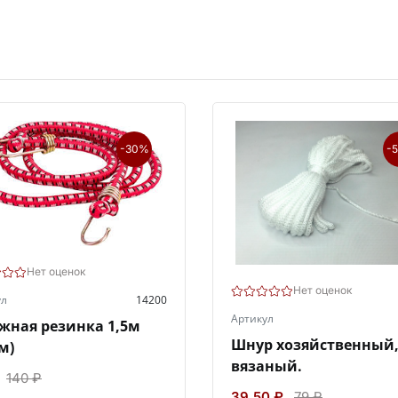
-30%
-
Нет оценок
Нет оценок
ул
14200
Артикул
жная резинка 1,5м
Шнур хозяйственный
м)
вязаный.
140 ₽
39.50 ₽
79 ₽