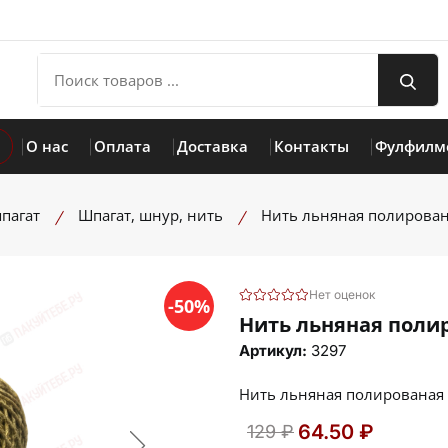
О нас
Оплата
Доставка
Контакты
Фулфилм
пагат
Шпагат, шнур, нить
Нить льняная полирована
Нет оценок
-50%
Нить льняная полир
Артикул:
3297
Нить льняная полированая d
64.50 ₽
129 ₽