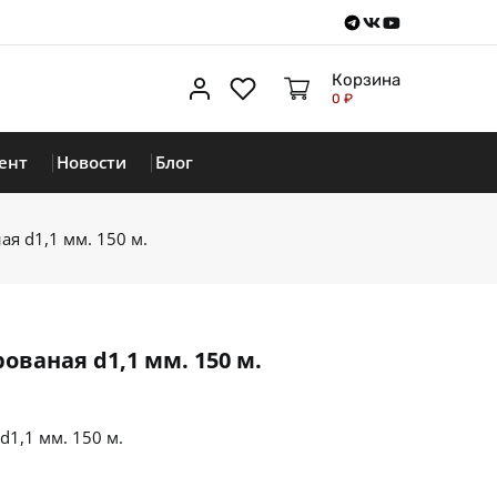
Telegram
VKontakte
Youtube
Корзина
Личный кабинет
Избранное
0 ₽
ент
Новости
Блог
я d1,1 мм. 150 м.
ованая d1,1 мм. 150 м.
1,1 мм. 150 м.