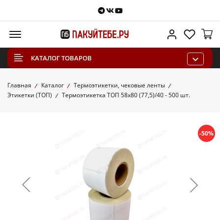
Telegram
VKontakte
Youtube
Меню
Личный каб
Избра
КАТАЛОГ ТОВАРОВ
Главная
Каталог
Термоэтикетки, чековые ленты
Этикетки (ТОП)
Термоэтикетка ТОП 58х80 (77,5)/40 - 500 шт.
-50%