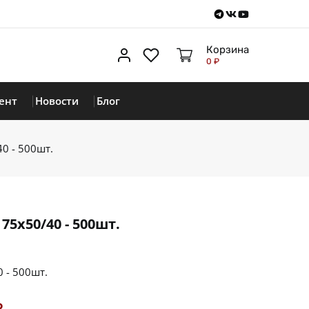
Telegram
VKontakte
Youtube
Корзина
Личный кабинет
Избранное
0 ₽
ент
Новости
Блог
0 - 500шт.
5х50/40 - 500шт.
 - 500шт.
₽