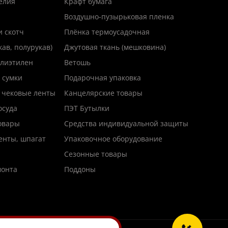
елия
Крафт бумага
Воздушно-пузырьковая пленка
и скотч
Плёнка термоусадочная
кав, полурукав)
Джутовая ткань (мешковина)
лиэтилен
Ветошь
 сумки
Подарочная упаковка
 чековые ленты
Канцелярские товары
осуда
ПЭТ Бутылки
товары
Средства индивидуальной защиты
енты, шпагат
Упаковочное оборудование
Сезонные товары
монта
Поддоны