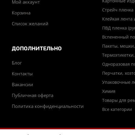
Картонные изд
Мой аккаунт
Стрейч пленка
Корзина
Клейкая лента 
Список желаний
ПВД пленка (ру
Вспененный по
Пакеты, мешки,
ДОПОЛНИТЕЛЬНО
Термоэтикетки,
Блог
Одноразовая п
Перчатки, хоз
Контакты
Упаковочные л
Вакансии
Химия
Публичная оферта
Товары для ре
Политика конфиденциальности
Все категории