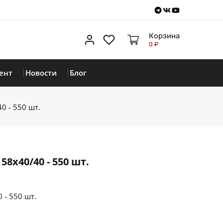
Telegram
VKontakte
Youtube
Корзина
Личный кабинет
Избранное
0 ₽
ент
Новости
Блог
0 - 550 шт.
8х40/40 - 550 шт.
 - 550 шт.