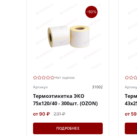
-50%
Нет оценок
Артикул
31002
Артик
Термоэтикетка ЭКО
Терм
75х120/40 - 300шт. (OZON)
43х2
от 90 ₽
231 ₽
от 59
ПОДРОБНЕЕ