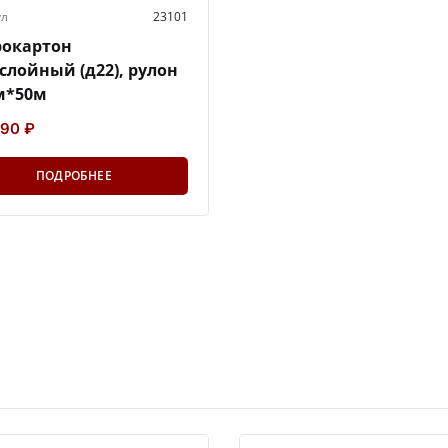
ул
23101
рокартон
слойный (д22), рулон
м*50м
890 ₽
ПОДРОБНЕЕ