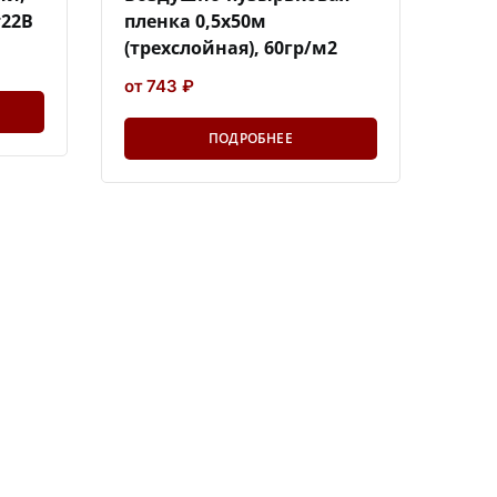
т22В
пленка 0,5х50м
(трехслойная), 60гр/м2
от 743 ₽
ПОДРОБНЕЕ