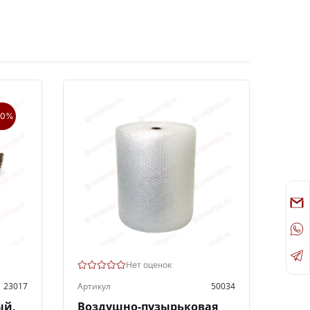
20%
Нет оценок
23017
Артикул
50034
ый,
Воздушно-пузырьковая