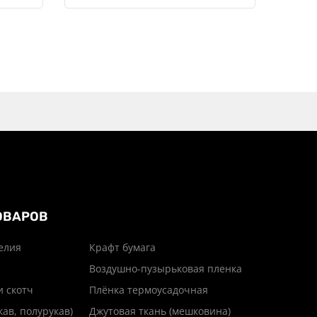
ОВАРОВ
елия
Крафт бумага
Воздушно-пузырьковая пленка
и скотч
Плёнка термоусадочная
кав, полурукав)
Джутовая ткань (мешковина)