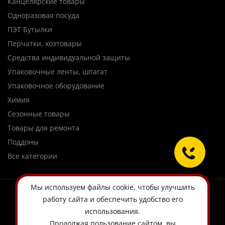
Канцелярские товары
Одноразовая посуда
ПЭТ Бутылки
Перчатки, хозтовары
Средства индивидуальной защиты
Упаковочные ленты, шпагат
Упаковочное оборудование
Химия
Сезонные товары
Товары для ремонта
Поддоны
Все категории
Мы используем
файлы cookie
, чтобы улучшить
работу сайта и обеспечить удобство его
использования.
Продолжая пользование сайтом, вы