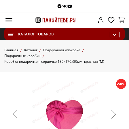
Telegram
VKontakte
Youtube
Меню
Личный каб
Избра
КАТАЛОГ ТОВАРОВ
Главная
Каталог
Подарочная упаковка
Подарочные коробки
Коробка подарочная, сердечко 185х170х80мм, красная (M)
-50%