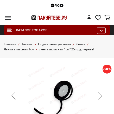
Telegram
VKontakte
Youtube
Меню
Личный каб
Избра
КАТАЛОГ ТОВАРОВ
Главная
Каталог
Подарочная упаковка
Лента
Лента атласная 1см
Лента атласная 1см*25 ярд, черный
-50%