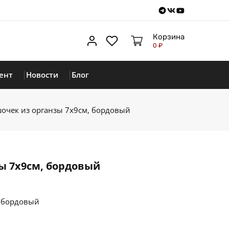
Telegram
VKontakte
Youtube
Корзина
Личный кабинет
Избранное
0 ₽
ент
Новости
Блог
очек из органзы 7х9см, бордовый
ы 7х9см, бордовый
, бордовый