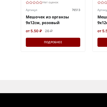
Нет оценок
Артикул
76513
Артик
Мешочек из органзы
Меш
9х12см, розовый
9х12
от 5.50 ₽
26 ₽
от 5.
ПОДРОБНЕЕ