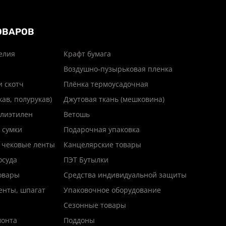
ОВАРОВ
елия
Крафт бумага
Воздушно-пузырьковая пленка
и скотч
Плёнка термоусадочная
кав, полурукав)
Джутовая ткань (мешковина)
лиэтилен
Ветошь
 сумки
Подарочная упаковка
 чековые ленты
Канцелярские товары
осуда
ПЭТ Бутылки
товары
Средства индивидуальной защиты
енты, шпагат
Упаковочное оборудование
Сезонные товары
монта
Поддоны