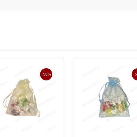
-50%
-