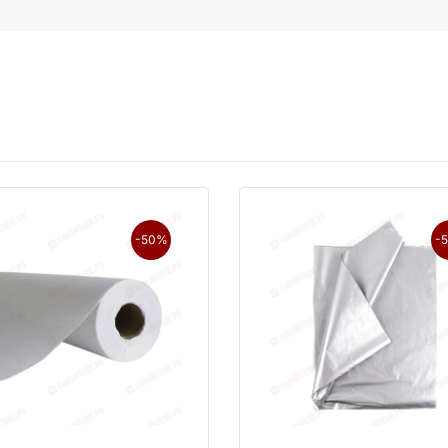
-50%
-