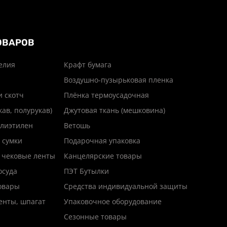
ОВАРОВ
елия
Крафт бумага
Воздушно-пузырьковая пленка
и скотч
Плёнка термоусадочная
кав, полурукав)
Джутовая ткань (мешковина)
лиэтилен
Ветошь
 сумки
Подарочная упаковка
 чековые ленты
Канцелярские товары
осуда
ПЭТ Бутылки
товары
Средства индивидуальной защиты
енты, шпагат
Упаковочное оборудование
Сезонные товары