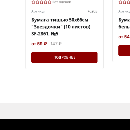
Нет оценок
Артикул
76203
Артик
Бумага тишью 50х66см
Бума
"Звездочки" (10 листов)
белы
SF-2861, №5
от 54
от 59 ₽
147 ₽
ПОДРОБНЕЕ