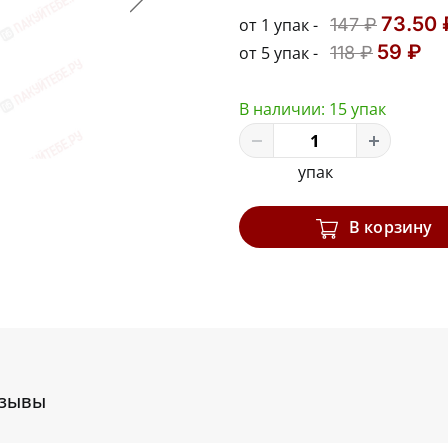
73.50 
от 1 упак -
147 ₽
59 ₽
от 5 упак -
118 ₽
В наличии:
15 упак
упак
В корзину
зывы