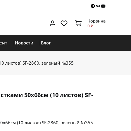
Telegram
VKontakte
Youtube
Корзина
Личный кабинет
Избранное
0 ₽
ент
Новости
Блог
10 листов) SF-2860, зеленый №355
тками 50х66см (10 листов) SF-
0х66см (10 листов) SF-2860, зеленый №355