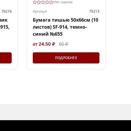
Нет оценок
76216
Артикул
76213
лик
Бумага тишью 50х66см (10
-915,
листов) SF-914, темно-
синий №655
от 24.50 ₽
60 ₽
ПОДРОБНЕЕ