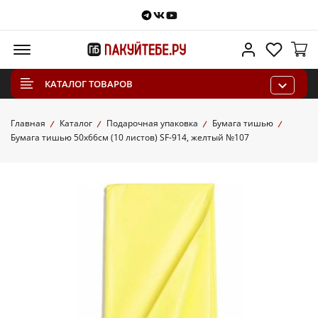
Telegram
VKontakte
Youtube
Меню
Личный каб
Избра
КАТАЛОГ ТОВАРОВ
Главная
Каталог
Подарочная упаковка
Бумага тишью
Бумага тишью 50х66см (10 листов) SF-914, желтый №107